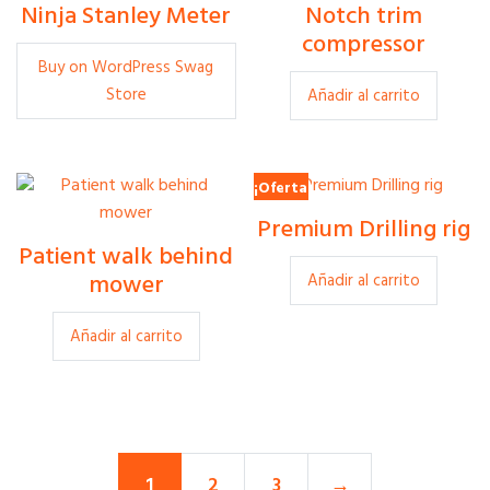
Ninja Stanley Meter
Notch trim
£
5.00
£
299.00
compressor
Buy on WordPress Swag
Store
Añadir al carrito
¡Oferta!
£
500.00
Premium Drilling rig
£
380.00
Patient walk behind
£
35.00
mower
Añadir al carrito
Añadir al carrito
1
2
3
→