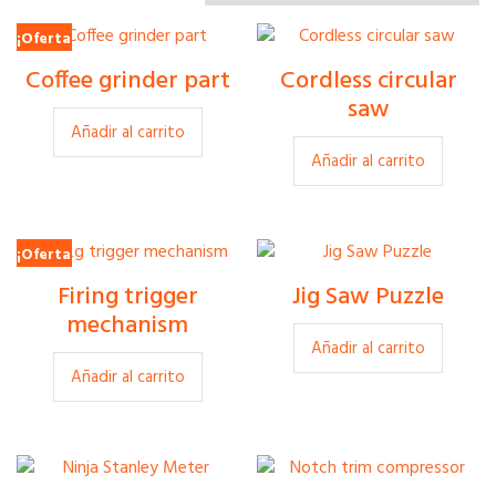
¡Oferta!
£
15.00
Coffee grinder part
Cordless circular
£
12.00
£
120.00
saw
Añadir al carrito
Añadir al carrito
¡Oferta!
£
3.00
Firing trigger
Jig Saw Puzzle
£
2.00
£
35.00
mechanism
Añadir al carrito
Añadir al carrito