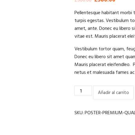
£
380.00
£
500.00
precio
precio
Pellentesque habitant morbi 
original
actual
turpis egestas. Vestibulum tor
era:
es:
amet, ante. Donec eu libero s
£500.00.
£380.00.
vitae est. Mauris placerat elei
Vestibulum tortor quam, feugi
Donec eu libero sit amet quam
Mauris placerat eleifendleo. 
netus et malesuada fames ac 
Premium
Añadir al carrito
Drilling
rig
cantidad
SKU:
POSTER-PREMIUM-QUAL